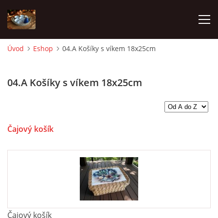
Úvod
Eshop
04.A Košíky s víkem 18x25cm
ÚVOD
04.A Košíky s víkem 18x25cm
FOTOALBUM
OBCHODNÍ PODMÍNKY
Čajový košík
ESHOP
Andrea Lampartová
lampartova.a@seznam.cz
Čajový košík