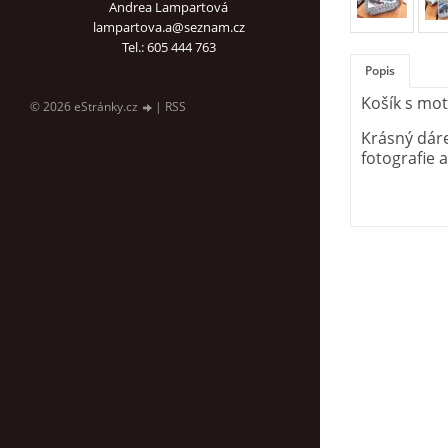
Andrea Lampartová
lampartova.a@seznam.cz
Tel.: 605 444 763
Popis
Košík s mot
© 2026 eStránky.cz
|
RSS
Krásný dáre
fotografie 