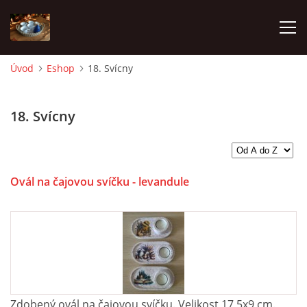
Úvod
Eshop
18. Svícny
ÚVOD
18. Svícny
FOTOALBUM
OBCHODNÍ PODMÍNKY
Ovál na čajovou svíčku - levandule
ESHOP
Andrea Lampartová
lampartova.a@seznam.cz
Zdobený ovál na čajovou svíčku. Velikost 17,5x9 cm.