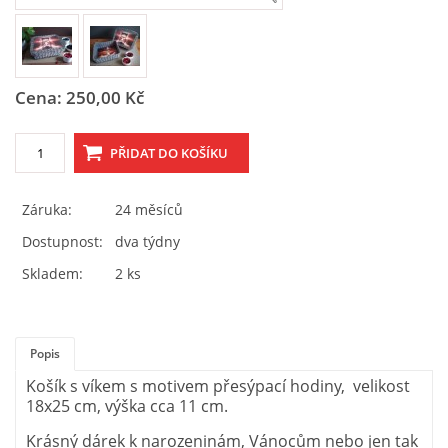
Tel.: 605 444 763
© 2026 eStránky.cz
|
RSS
Cena: 250,00 Kč
Záruka:
24 měsíců
Dostupnost:
dva týdny
Skladem:
2 ks
Popis
Košík s víkem s motivem přesýpací hodiny, velikost
18x25 cm, výška cca 11 cm.
Krásný dárek k narozeninám, Vánocům nebo jen tak