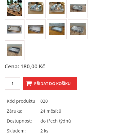
Tel.: 605 444 763
© 2026 eStránky.cz
|
RSS
Cena: 180,00 Kč
Kód produktu:
020
Záruka:
24 měsíců
Dostupnost:
do třech týdnů
Skladem:
2 ks