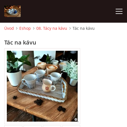
Úvod
Eshop
08. Tácy na kávu
Tác na kávu
ÚVOD
Tác na kávu
FOTOALBUM
OBCHODNÍ PODMÍNKY
ESHOP
Andrea Lampartová
lampartova.a@seznam.cz