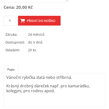
Tel.: 605 444 763
Cena: 20,00 Kč
© 2026 eStránky.cz
|
RSS
Záruka:
24 měsíců
Dostupnost:
do 5 dnů
Skladem:
20 ks
Popis
Vánoční rybička zlatá nebo stříbrná.
Krásný drobný dáreček např. pro kamarádku,
kolegyni, pro rodinu apod.