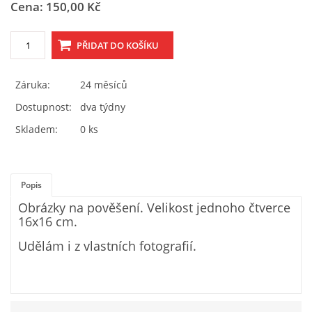
Cena: 150,00 Kč
Tel.: 605 444 763
© 2026 eStránky.cz
|
RSS
Záruka:
24 měsíců
Dostupnost:
dva týdny
Skladem:
0 ks
Popis
Obrázky na pověšení. Velikost jednoho čtverce
16x16 cm.
Udělám i z vlastních fotografií.