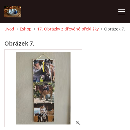
Úvod
Eshop
17. Obrázky z dřevěné překližky
Obrázek 7.
ÚVOD
Obrázek 7.
FOTOALBUM
OBCHODNÍ PODMÍNKY
ESHOP
Andrea Lampartová
lampartova.a@seznam.cz