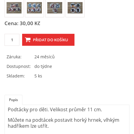
Tel.: 605 444 763
© 2026 eStránky.cz
|
RSS
Cena: 30,00 Kč
Záruka:
24 měsíců
Dostupnost:
do týdne
Skladem:
5 ks
Popis
Podtácky pro děti. Velikost průměr 11 cm.
Můžete na podtácek postavit horký hrnek, vlhkým
hadříkem lze utřít.