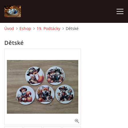
Úvod
Eshop
19. Podtácky
Dětské
ÚVOD
Dětské
FOTOALBUM
OBCHODNÍ PODMÍNKY
ESHOP
Andrea Lampartová
lampartova.a@seznam.cz