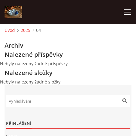
Úvod
2025
04
ÚVOD
Archiv
Nalezené příspěvky
FOTOALBUM
Nebyly nalezeny žádné příspěvky
Nalezené složky
OBCHODNÍ PODMÍNKY
Nebyly nalezeny žádné složky
ESHOP
PŘIHLÁŠENÍ
Andrea Lampartová
lampartova.a@seznam.cz